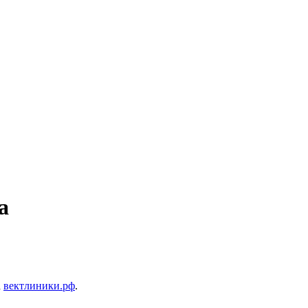
а
а
вектлиники.рф
.