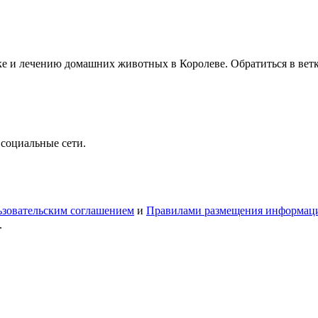
ке и лечению домашних животных в Королеве. Обратиться в вет
 социальные сети.
зовательским соглашением
и
Правилами размещения информац
.