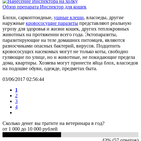
Обзор препарата Инспектор для кошек
Блохи, саркоптоидные,
ушные клещи
, власоеды, другие
наружные
кровососущие паразиты
представляют реальную
угрозу для здоровья и жизни кошек, других теплокровных
животных на протяжении всего года. Эктопаразиты,
паразитирующие на теле домашних питомцев, являются
разносчиками опасных бактерий, вирусов. Подцепить
кровососущих насекомых могут не только коты, свободно
гуляющие по улице, но и животные, не покидающие предела
дома, квартиры. Хозяева могут принести яйца блох, власоедов
на подошве обуви, одежде, предметах быта.
03/06/2017 02:56:44
1
2
3
4
Сколько денег вы тратите на ветеринара в год?
от 1 000 до 10 000 рублей
43% (57 ответов)