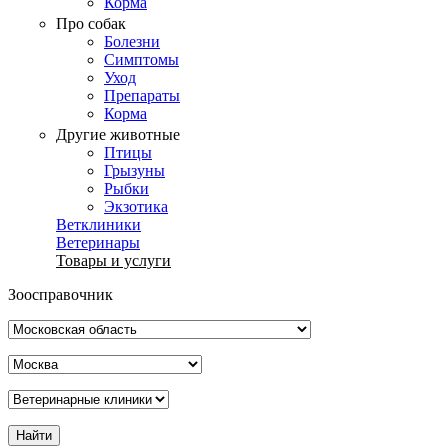
Корма
Про собак
Болезни
Симптомы
Уход
Препараты
Корма
Другие животные
Птицы
Грызуны
Рыбки
Экзотика
Ветклиники
Ветеринары
Товары и услуги
Зоосправочник