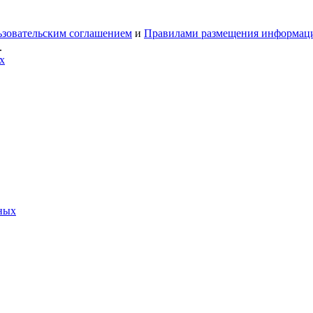
зовательским соглашением
и
Правилами размещения информац
.
х
тных