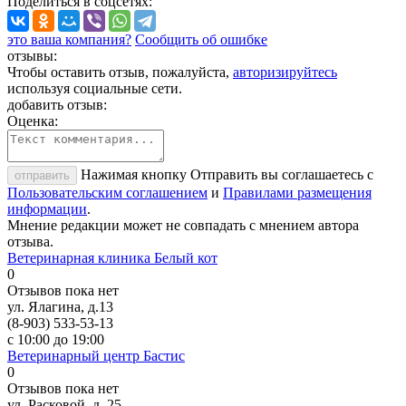
Поделиться
в соцсетях
:
это ваша компания?
Сообщить об ошибке
отзывы:
Чтобы оставить отзыв, пожалуйста,
авторизируйтесь
используя социальные сети.
добавить отзыв:
Оценка:
Нажимая кнопку Отправить вы соглашаетесь с
отправить
Пользовательским соглашением
и
Правилами размещения
информации
.
Мнение редакции может не совпадать с мнением автора
отзыва.
Ветеринарная клиника Белый кот
0
Отзывов пока нет
ул. Ялагина, д.13
(8-903) 533-53-13
с 10:00 до 19:00
Ветеринарный центр Бастис
0
Отзывов пока нет
ул. Расковой, д. 25