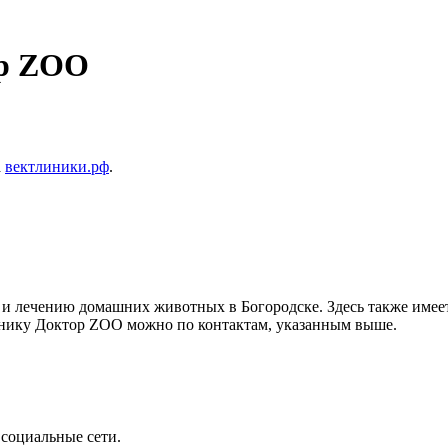
ор ZOO
а
вектлиники.рф
.
и лечению домашних животных в Богородске. Здесь также имеетс
линику Доктор ZOO можно по контактам, указанным выше.
 социальные сети.