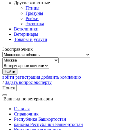
Другие животные
Птицы
Грызуны
Рыбки
Экзотика
Ветклиники
Ветеринары
Товары и услуги
Зоосправочник
войти
регистрация
добавить компанию
!
Задать вопрос эксперту
Поиск
Ваш гид
по ветеринарии
Главная
Справочник
Республика Башкортостан
районы Республики Башкортостан
Ветеринарные клиники