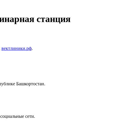
инарная станция
а
вектлиники.рф
.
публике Башкортостан.
 социальные сети.