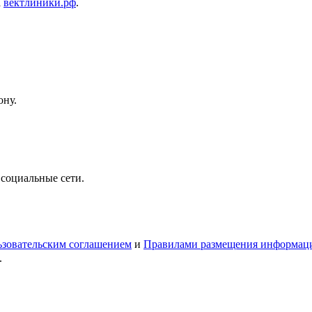
а
вектлиники.рф
.
ону.
 социальные сети.
зовательским соглашением
и
Правилами размещения информац
.