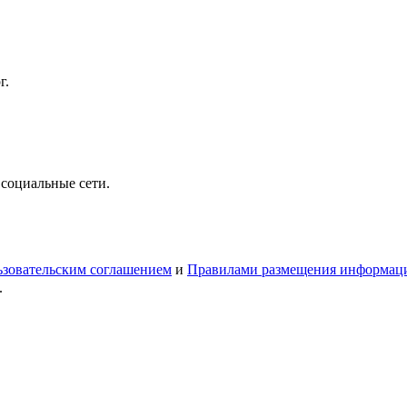
г.
 социальные сети.
зовательским соглашением
и
Правилами размещения информац
.