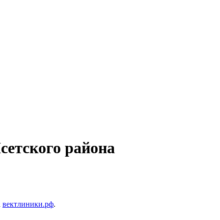
сетского района
а
вектлиники.рф
.