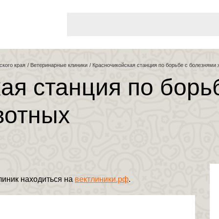
Поиск
ского края
Ветеринарные клиники
Красночикойская станция по борьбе с болезнями
ая станция по борь
вотных
линик находиться на
вектлиники.рф
.