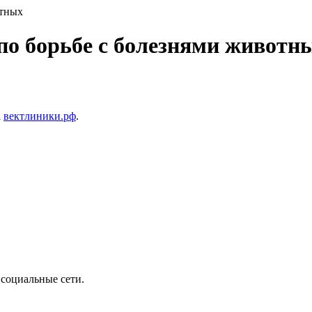
отных
по борьбе с болезнями животн
а
вектлиники.рф
.
 социальные сети.