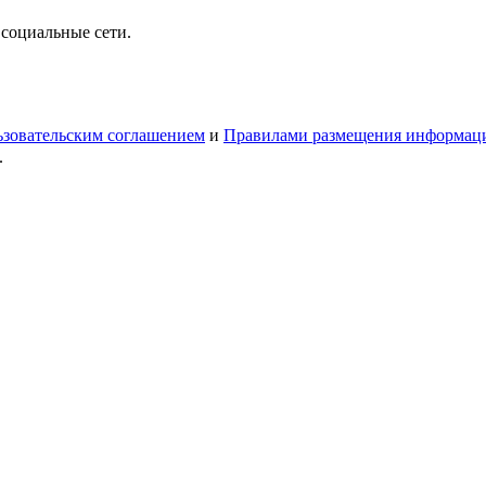
 социальные сети.
зовательским соглашением
и
Правилами размещения информац
.