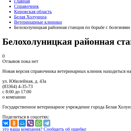
Главная
Справочник
Кировская область
Белая Холуница
Ветеринарные клиники
Белохолуницкая районная станция по борьбе с болезням
Белохолуницкая районная ста
0
Отзывов пока нет
Новая версия справочника ветеринарных клиник находиться н
ул. Юбилейная, д. 43а
(83364) 4-35-73
с 8:00 до 17:00
о компании
Государственное ветеринарное учреждение города Белая Холун
Поделиться
в соцсетях
:
это ваша компания?
Сообщить об ошибке