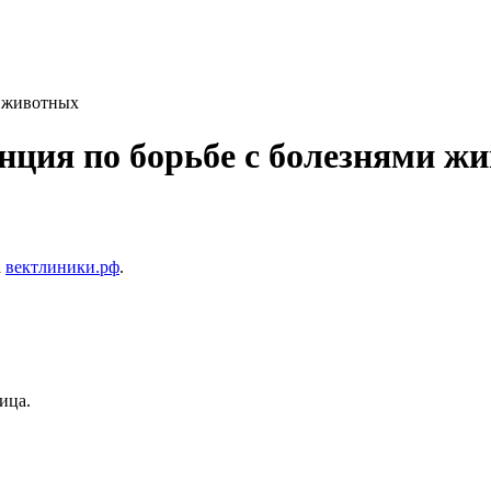
и животных
нция по борьбе с болезнями ж
а
вектлиники.рф
.
ица.