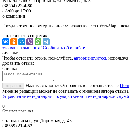
Усть-Чарышская Пристань, ул. Левачева, д. 31
(38554) 22-4-80
с 8:00 до 17:00
о компании
Государственное ветеринарное учреждение села Усть-Чарышска
Поделиться
в соцсетях
:
это ваша компания?
Сообщить об ошибке
отзывы:
Чтобы оставить отзыв, пожалуйста,
авторизируйтесь
используя
добавить отзыв:
Оценка:
Нажимая кнопку Отправить вы соглашаетесь с
Поль
отправить
Мнение редакции может не совпадать с мнением автора отзыва
Управление ветеринарии государственной ветеринарной служб
0
Отзывов пока нет
Староалейское, ул. Дорожная, д. 43
(38559) 21-4-52