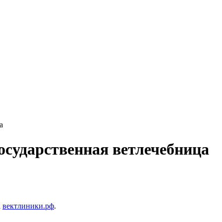
а
осударственная ветлечебница
а
вектлиники.рф
.