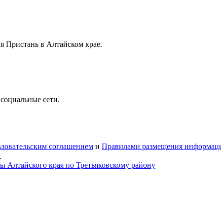
я Пристань в Алтайском крае.
 социальные сети.
зовательским соглашением
и
Правилами размещения информац
.
ы Алтайского края по Третьяковскому району