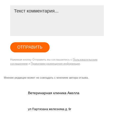
ОТПРАВИТЬ
Нажимая кнопку Отправить вы соглашаетесь с
Пользовательским
соглашением
и
Правилами размещения информации
.
Мнение редакции может не совпадать с мнением автора отзыва.
Ветеринарная клиника Акелла
ул Партизана железняка д. 9г